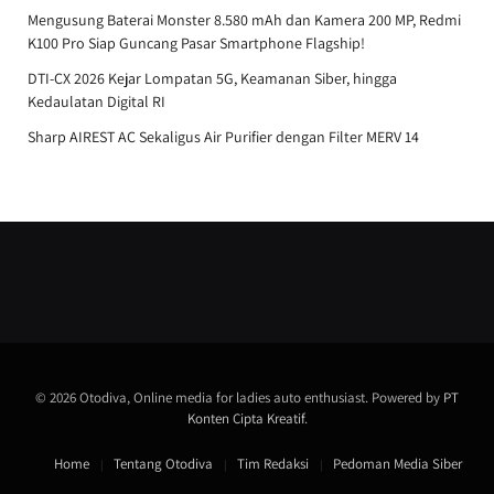
Mengusung Baterai Monster 8.580 mAh dan Kamera 200 MP, Redmi
K100 Pro Siap Guncang Pasar Smartphone Flagship!
DTI-CX 2026 Kejar Lompatan 5G, Keamanan Siber, hingga
Kedaulatan Digital RI
Sharp AIREST AC Sekaligus Air Purifier dengan Filter MERV 14
© 2026 Otodiva, Online media for ladies auto enthusiast. Powered by
PT
Konten Cipta Kreatif
.
Home
Tentang Otodiva
Tim Redaksi
Pedoman Media Siber