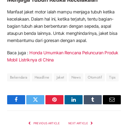
Manfaat jaket motor ialah mampu menjaga tubuh ketika
kecelakaan. Dalam hal ini, ketika terjatuh, tentu bagian-
bagian tubuh akan berbenturan dengan sepeda, aspal
ataupun benda lainnya. Untuk menghindarinya, jaket bisa
membantumu dari goresan dengan aspal.
Baca juga :
Honda Umumkan Rencana Peluncuran Produk
Mobil Listriknya di China
Bekendara
Headline
Jaket
News
Otomotif
Tips
Facebook
Twitter
Pinterest
LinkedIn
Tumblr
Email
PREVIOUS ARTICLE
NEXT ARTICLE