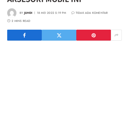
BY
JUNDI
18 MEI 2022 5:19 PM
TIDAK ADA KOMENTAR
2 MINS READ
Selain merawat dan memenuhi kebutuhan komponen-
komponen yang ada dalam mobil, beberapa pengemudi