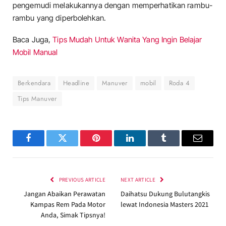
pengemudi melakukannya dengan memperhatikan rambu-
rambu yang diperbolehkan.
Baca Juga,
Tips Mudah Untuk Wanita Yang Ingin Belajar
Mobil Manual
Berkendara
Headline
Manuver
mobil
Roda 4
Tips Manuver
Facebook
Twitter
Pinterest
LinkedIn
Tumblr
Email
PREVIOUS ARTICLE
NEXT ARTICLE
Jangan Abaikan Perawatan
Daihatsu Dukung Bulutangkis
Kampas Rem Pada Motor
lewat Indonesia Masters 2021
Anda, Simak Tipsnya!