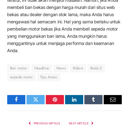
teratur, ini tidak akan menjadi masalah. Namun, jika Anda
membeli ban bekas dengan harga murah dari situs web
bekas atau dealer dengan stok lama, maka Anda harus
mengawasi hal semacam ini. Hal yang sama berlaku untuk
pembelian motor bekas jika Anda membeli sepeda motor
yang menggunakan ban lama, Anda mungkin harus
menggantinya untuk menjaga performa dan keamanan
Anda.
Ban motor
Headline
News
RIders
Roda 2
sepeda motor
TIps Aman
Facebook
Twitter
Pinterest
LinkedIn
Tumblr
Email
PREVIOUS ARTICLE
NEXT ARTICLE