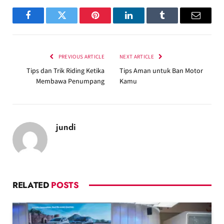
Facebook
Twitter
Pinterest
LinkedIn
Tumblr
Email
PREVIOUS ARTICLE
NEXT ARTICLE
Tips dan Trik Riding Ketika
Tips Aman untuk Ban Motor
Membawa Penumpang
Kamu
jundi
RELATED
POSTS