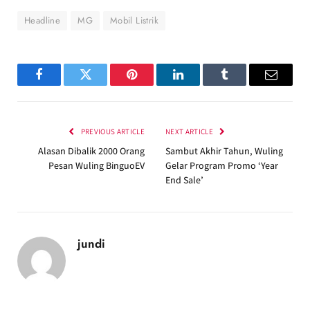
Headline
MG
Mobil Listrik
Facebook
Twitter
Pinterest
LinkedIn
Tumblr
Email
PREVIOUS ARTICLE
NEXT ARTICLE
Alasan Dibalik 2000 Orang
Sambut Akhir Tahun, Wuling
Pesan Wuling BinguoEV
Gelar Program Promo ‘Year
End Sale’
jundi