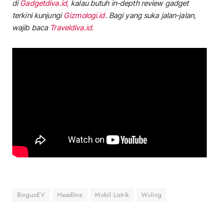
di
Gadgetdiva.id,
kalau butuh in-depth review gadget
terkini kunjungi
Gizmologi.id
. Bagi yang suka jalan-jalan,
wajib baca
Traveldiva.id.
BinguoEV
Headline
Mobil Listrik
Wuling