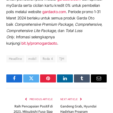
myGarda serta cicilan kartu kredit 0% untuk pembelian
polis melalui website
gardaoto.com
. Periode promo 1-31
Maret 2024 berlaku untuk semua produk Garda Oto
baik
Comprehensive Premium Package, Comprehensive,
Comprehensive Lite Package,
dan
Total Loss
Only
. Infomasi selengkapnya
kunjungi
bit.ly/promogardaoto
.
Headline
mobil
Roda 4
TJH
Facebook
Twitter
Pinterest
LinkedIn
Tumblr
Email
PREVIOUS ARTICLE
NEXT ARTICLE
Raih Pencapaian Positif di
Gandeng Grab, Hyundai
2023, Mitsubishi Fuso Siap
Hadirkan Program