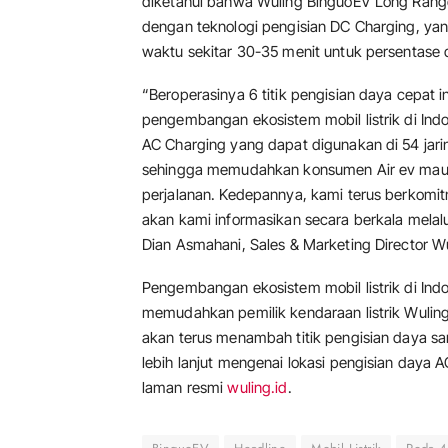
diketahui bahwa Wuling BinguoEV Long Rang
dengan teknologi pengisian DC Charging, y
waktu sekitar 30-35 menit untuk persentas
“Beroperasinya 6 titik pengisian daya cepat
pengembangan ekosistem mobil listrik di Indo
AC Charging yang dapat digunakan di 54 jari
sehingga memudahkan konsumen Air ev maup
perjalanan. Kedepannya, kami terus berkomi
akan kami informasikan secara berkala melal
Dian Asmahani, Sales & Marketing Director W
Pengembangan ekosistem mobil listrik di In
memudahkan pemilik kendaraan listrik Wulin
akan terus menambah titik pengisian daya sa
lebih lanjut mengenai lokasi pengisian daya A
laman resmi
wuling.id
.