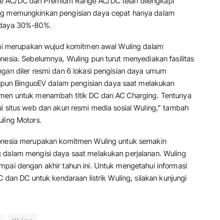
e AC/DC dan Premium Range AC/DC telah dilengkapi
ang memungkinkan pengisian daya cepat hanya dalam
e daya 30%-80%.
 ini merupakan wujud komitmen awal Wuling dalam
nesia. Sebelumnya, Wuling pun turut menyediakan fasilitas
ngan diler resmi dan 6 lokasi pengisian daya umum
un BinguoEV dalam pengisian daya saat melakukan
tmen untuk menambah titik DC dan AC Charging. Tentunya
ui situs web dan akun resmi media sosial Wuling,” tambah
uling Motors.
donesia merupakan komitmen Wuling untuk semakin
g dalam mengisi daya saat melakukan perjalanan. Wuling
mpai dengan akhir tahun ini. Untuk mengetahui informasi
C dan DC untuk kendaraan listrik Wuling, silakan kunjungi