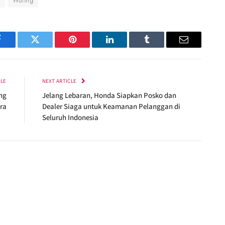
Wuling
Facebook
Twitter
Pinterest
LinkedIn
Tumblr
Email
CLE
NEXT ARTICLE
ng
Jelang Lebaran, Honda Siapkan Posko dan
ra
Dealer Siaga untuk Keamanan Pelanggan di
Seluruh Indonesia