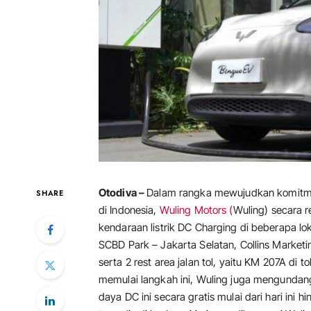
Otodiva –
Dalam rangka mewujudkan komitme
SHARE
di Indonesia,
Wuling Motors (
Wuling) secara 
kendaraan listrik DC Charging di beberapa loka
SCBD Park – Jakarta Selatan, Collins Marketi
serta 2 rest area jalan tol, yaitu KM 207A di
memulai langkah ini, Wuling juga mengundang
daya DC ini secara gratis mulai dari hari ini h