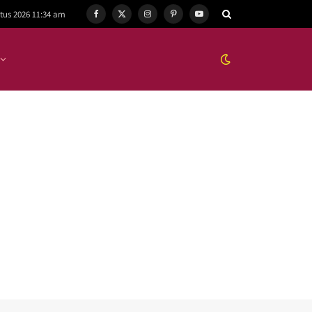
tus 2026 11:34 am
Facebook
X
Instagram
Pinterest
YouTube
(Twitter)