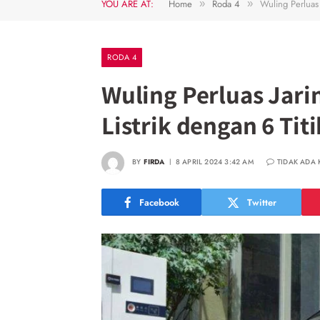
YOU ARE AT:
Home
Roda 4
Wuling Perluas 
»
»
RODA 4
Wuling Perluas Jari
Listrik dengan 6 Tit
BY
FIRDA
8 APRIL 2024 3:42 AM
TIDAK ADA
Facebook
Twitter