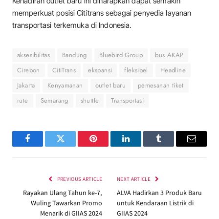
Kehadiran outlet baru ini diharapkan dapat semakin
memperkuat posisi Cititrans sebagai penyedia layanan
transportasi terkemuka di Indonesia.
aksesibilitas
Bandung
Bluebird Group
bus AKAP
Cirebon
CitiTrans
ekspansi
fleksibel
Headline
Jakarta
Kenyamanan
outlet baru
pemesanan tiket
rute
Semarang
shuttle
Transportasi
Facebook
Twitter
Pinterest
LinkedIn
Tumblr
Email
PREVIOUS ARTICLE
NEXT ARTICLE
Rayakan Ulang Tahun ke-7,
ALVA Hadirkan 3 Produk Baru
Wuling Tawarkan Promo
untuk Kendaraan Listrik di
Menarik di GIIAS 2024
GIIAS 2024