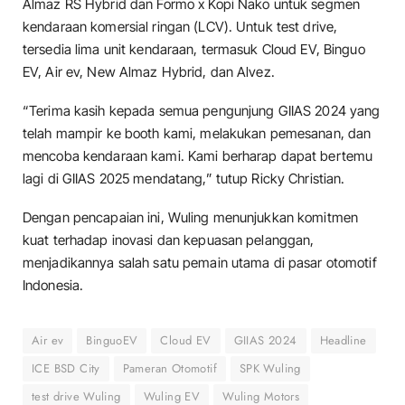
Almaz RS Hybrid dan Formo x Kopi Nako untuk segmen
kendaraan komersial ringan (LCV). Untuk test drive,
tersedia lima unit kendaraan, termasuk Cloud EV, Binguo
EV, Air ev, New Almaz Hybrid, dan Alvez.
“Terima kasih kepada semua pengunjung GIIAS 2024 yang
telah mampir ke booth kami, melakukan pemesanan, dan
mencoba kendaraan kami. Kami berharap dapat bertemu
lagi di GIIAS 2025 mendatang,” tutup Ricky Christian.
Dengan pencapaian ini, Wuling menunjukkan komitmen
kuat terhadap inovasi dan kepuasan pelanggan,
menjadikannya salah satu pemain utama di pasar otomotif
Indonesia.
Air ev
BinguoEV
Cloud EV
GIIAS 2024
Headline
ICE BSD City
Pameran Otomotif
SPK Wuling
test drive Wuling
Wuling EV
Wuling Motors