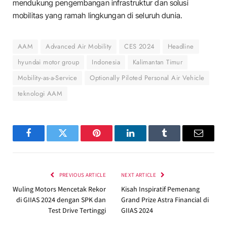
mendukung pengembangan infrastruktur dan solusi
mobilitas yang ramah lingkungan di seluruh dunia.
AAM
Advanced Air Mobility
CES 2024
Headline
hyundai motor group
Indonesia
Kalimantan Timur
Mobility-as-a-Service
Optionally Piloted Personal Air Vehicle
teknologi AAM
Facebook
Twitter
Pinterest
LinkedIn
Tumblr
Email
PREVIOUS ARTICLE
NEXT ARTICLE
Wuling Motors Mencetak Rekor
Kisah Inspiratif Pemenang
di GIIAS 2024 dengan SPK dan
Grand Prize Astra Financial di
Test Drive Tertinggi
GIIAS 2024