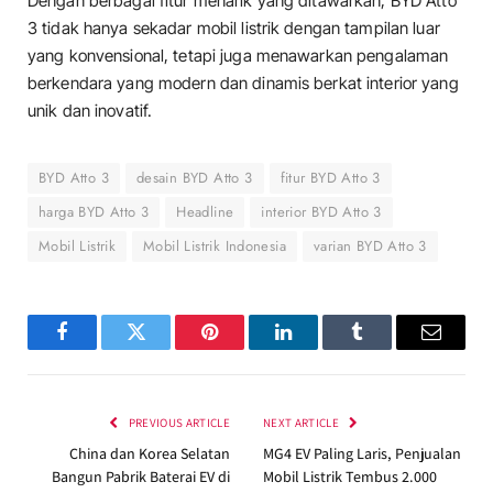
Dengan berbagai fitur menarik yang ditawarkan, BYD Atto
3 tidak hanya sekadar mobil listrik dengan tampilan luar
yang konvensional, tetapi juga menawarkan pengalaman
berkendara yang modern dan dinamis berkat interior yang
unik dan inovatif.
BYD Atto 3
desain BYD Atto 3
fitur BYD Atto 3
harga BYD Atto 3
Headline
interior BYD Atto 3
Mobil Listrik
Mobil Listrik Indonesia
varian BYD Atto 3
Facebook
Twitter
Pinterest
LinkedIn
Tumblr
Email
PREVIOUS ARTICLE
NEXT ARTICLE
China dan Korea Selatan
MG4 EV Paling Laris, Penjualan
Bangun Pabrik Baterai EV di
Mobil Listrik Tembus 2.000