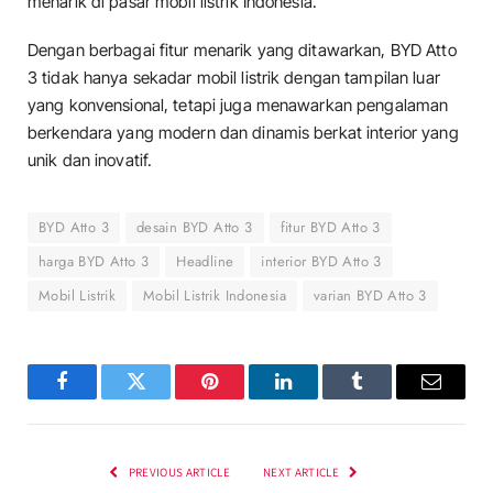
menarik di pasar mobil listrik Indonesia.
Dengan berbagai fitur menarik yang ditawarkan, BYD Atto
3 tidak hanya sekadar mobil listrik dengan tampilan luar
yang konvensional, tetapi juga menawarkan pengalaman
berkendara yang modern dan dinamis berkat interior yang
unik dan inovatif.
BYD Atto 3
desain BYD Atto 3
fitur BYD Atto 3
harga BYD Atto 3
Headline
interior BYD Atto 3
Mobil Listrik
Mobil Listrik Indonesia
varian BYD Atto 3
Facebook
Twitter
Pinterest
LinkedIn
Tumblr
Email
PREVIOUS ARTICLE
NEXT ARTICLE