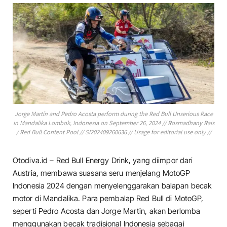
Jorge Martín and Pedro Acosta perform during the Red Bull Unserious Race
in Mandalika Lombok, Indonesia on September 26, 2024 // Rosmadhany Rais
/ Red Bull Content Pool // SI202409260636 // Usage for editorial use only //
Otodiva.id – Red Bull Energy Drink, yang diimpor dari
Austria, membawa suasana seru menjelang MotoGP
Indonesia 2024 dengan menyelenggarakan balapan becak
motor di Mandalika. Para pembalap Red Bull di MotoGP,
seperti Pedro Acosta dan Jorge Martin, akan berlomba
menggunakan becak tradisional Indonesia sebagai