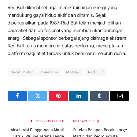
Red Bull dikenal sebagai merek minuman energi yang
mendukung gaya hidup aktif dan dinamis. Sejak
diperkenalkan pada 1987, Red Bull telah menjadi pilihan
para atlet dan profesional yang membutuhkan dorongan
energi. Sebagai sponsor berbagai ajang olahraga ekstrem,
Red Bull terus mendorong batas performa, menciptakan
platform bagi atlet terbaik untuk bersinar di seluruh dunia.
Becak Motor
Mandalika
MotoGP
Red Bull
Facebook
Twitter
Pinterest
LinkedIn
Tumblr
Email
PREVIOUS ARTICLE
NEXT ARTICLE
Akselerasi Penggunaan Mobil
Setelah Balapan Becak, Jorge
Listrik, Wuling Terima Tanda
Martin dan Pedro Acosta