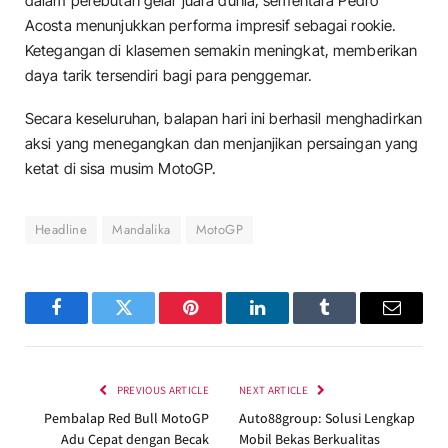
dalam perebutan gelar juara dunia, sementara Pedro
Acosta menunjukkan performa impresif sebagai rookie.
Ketegangan di klasemen semakin meningkat, memberikan
daya tarik tersendiri bagi para penggemar.
Secara keseluruhan, balapan hari ini berhasil menghadirkan
aksi yang menegangkan dan menjanjikan persaingan yang
ketat di sisa musim MotoGP.
Headline
Mandalika
MotoGP
Facebook
Twitter
Pinterest
LinkedIn
Tumblr
Email
PREVIOUS ARTICLE
NEXT ARTICLE
Pembalap Red Bull MotoGP
Auto88group: Solusi Lengkap
Adu Cepat dengan Becak
Mobil Bekas Berkualitas