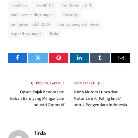
Headline
insentif EV
Kendaraan Listrik
mobil ramah lingkungan
Norwegia
penjualan mobil 2024
stasiun pengisian daya
target lingkungan
Tesla
Facebook
Twitter
Pinterest
LinkedIn
Tumblr
Email
PREVIOUS ARTICLE
NEXT ARTICLE
Opsen Pajak Kendaraan:
MAKA Motors Luncurkan
Beban Baru yang Mengancam
Motor Listrik ‘Paling Enak’
Industri Otomotif
untuk Pengendara Indonesia
firda