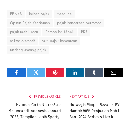
BBNKB
beban pajak
Headline
Opsen Pajak Kendaraan
pajak kendaraan bermotor
pajak mobil baru
Pembelian Mobil
PKB
sektor otomotif
tarif pajak kendaraan
undang-undang pajak
Facebook
Twitter
Pinterest
LinkedIn
Tumblr
Email
PREVIOUS ARTICLE
NEXT ARTICLE
Hyundai Creta N-Line Siap
Norwegia Pimpin Revolusi EV:
Meluncur di Indonesia Januari
Hampir 90% Penjualan Mobil
2025, Tampilan Lebih Sporty!
Baru 2024 Berbasis Listrik