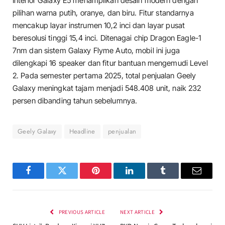
Interior Galaxy E5 menampilkan desain modern dengan
pilihan warna putih, oranye, dan biru. Fitur standarnya
mencakup layar instrumen 10,2 inci dan layar pusat
beresolusi tinggi 15,4 inci. Ditenagai chip Dragon Eagle-1
7nm dan sistem Galaxy Flyme Auto, mobil ini juga
dilengkapi 16 speaker dan fitur bantuan mengemudi Level
2. Pada semester pertama 2025, total penjualan Geely
Galaxy meningkat tajam menjadi 548.408 unit, naik 232
persen dibanding tahun sebelumnya.
Geely Galaxy
Headline
penjualan
Facebook
Twitter
Pinterest
LinkedIn
Tumblr
Email
PREVIOUS ARTICLE
NEXT ARTICLE