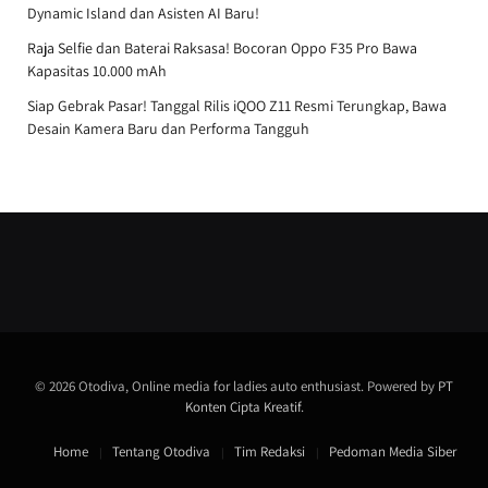
Dynamic Island dan Asisten AI Baru!
Raja Selfie dan Baterai Raksasa! Bocoran Oppo F35 Pro Bawa
Kapasitas 10.000 mAh
Siap Gebrak Pasar! Tanggal Rilis iQOO Z11 Resmi Terungkap, Bawa
Desain Kamera Baru dan Performa Tangguh
© 2026 Otodiva, Online media for ladies auto enthusiast. Powered by
PT
Konten Cipta Kreatif
.
Home
Tentang Otodiva
Tim Redaksi
Pedoman Media Siber