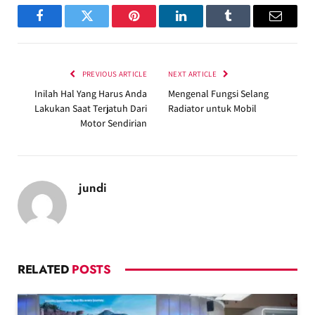
Facebook
Twitter
Pinterest
LinkedIn
Tumblr
Email
PREVIOUS ARTICLE
NEXT ARTICLE
Inilah Hal Yang Harus Anda
Mengenal Fungsi Selang
Lakukan Saat Terjatuh Dari
Radiator untuk Mobil
Motor Sendirian
jundi
RELATED
POSTS