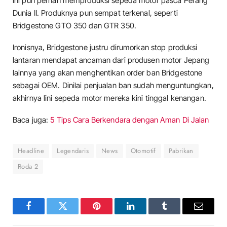
ini pun pernah memproduksi sepeda motor pasca Perang
Dunia II. Produknya pun sempat terkenal, seperti
Bridgestone GTO 350 dan GTR 350.
Ironisnya, Bridgestone justru dirumorkan stop produksi
lantaran mendapat ancaman dari produsen motor Jepang
lainnya yang akan menghentikan order ban Bridgestone
sebagai OEM. Dinilai penjualan ban sudah menguntungkan,
akhirnya lini sepeda motor mereka kini tinggal kenangan.
Baca juga:
5 Tips Cara Berkendara dengan Aman Di Jalan
Headline
Legendaris
News
Otomotif
Pabrikan
Roda 2
Facebook
Twitter
Pinterest
LinkedIn
Tumblr
Email