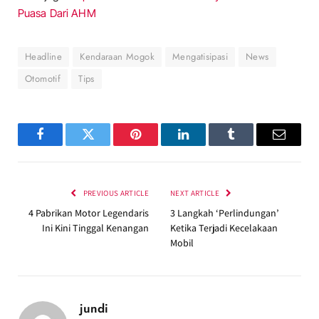
Puasa Dari AHM
Headline
Kendaraan Mogok
Mengatisipasi
News
Otomotif
Tips
Facebook
Twitter
Pinterest
LinkedIn
Tumblr
Email
PREVIOUS ARTICLE
NEXT ARTICLE
4 Pabrikan Motor Legendaris
3 Langkah ‘Perlindungan’
Ini Kini Tinggal Kenangan
Ketika Terjadi Kecelakaan
Mobil
jundi