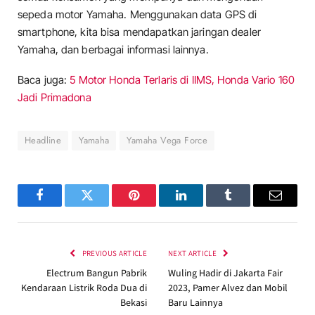
sepeda motor Yamaha. Menggunakan data GPS di
smartphone, kita bisa mendapatkan jaringan dealer
Yamaha, dan berbagai informasi lainnya.
Baca juga:
5 Motor Honda Terlaris di IIMS, Honda Vario 160
Jadi Primadona
Headline
Yamaha
Yamaha Vega Force
Facebook
Twitter
Pinterest
LinkedIn
Tumblr
Email
PREVIOUS ARTICLE
NEXT ARTICLE
Electrum Bangun Pabrik
Wuling Hadir di Jakarta Fair
Kendaraan Listrik Roda Dua di
2023, Pamer Alvez dan Mobil
Bekasi
Baru Lainnya