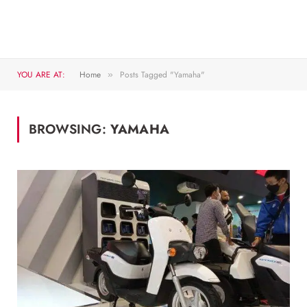
YOU ARE AT:
Home
Posts Tagged "Yamaha"
»
BROWSING:
YAMAHA