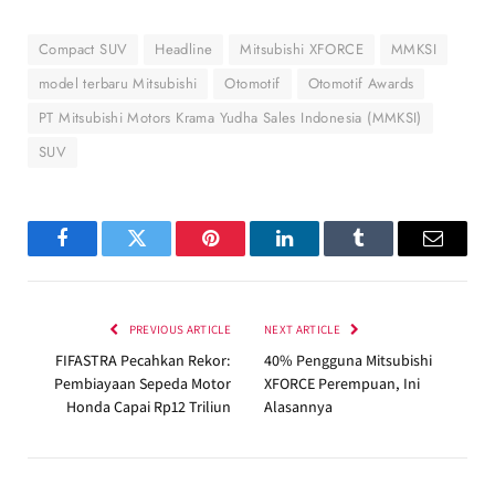
Compact SUV
Headline
Mitsubishi XFORCE
MMKSI
model terbaru Mitsubishi
Otomotif
Otomotif Awards
PT Mitsubishi Motors Krama Yudha Sales Indonesia (MMKSI)
SUV
Facebook
Twitter
Pinterest
LinkedIn
Tumblr
Email
PREVIOUS ARTICLE
NEXT ARTICLE
FIFASTRA Pecahkan Rekor:
40% Pengguna Mitsubishi
Pembiayaan Sepeda Motor
XFORCE Perempuan, Ini
Honda Capai Rp12 Triliun
Alasannya