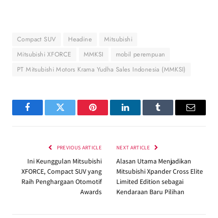
Compact SUV
Headine
Mitsubishi
Mitsubishi XFORCE
MMKSI
mobil perempuan
PT Mitsubishi Motors Krama Yudha Sales Indonesia (MMKSI)
Facebook
Twitter
Pinterest
LinkedIn
Tumblr
Email
PREVIOUS ARTICLE
NEXT ARTICLE
Ini Keunggulan Mitsubishi
Alasan Utama Menjadikan
XFORCE, Compact SUV yang
Mitsubishi Xpander Cross Elite
Raih Penghargaan Otomotif
Limited Edition sebagai
Awards
Kendaraan Baru Pilihan