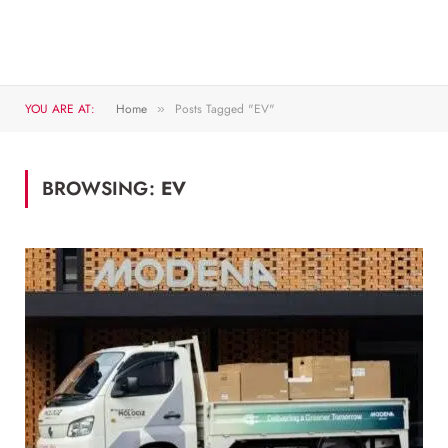
YOU ARE AT:
Home
Posts Tagged "EV"
»
BROWSING:
EV